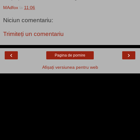
MAdfox
la
11:06
Niciun comentariu:
Trimiteți un comentariu
‹
›
Pagina de pornire
Afișați versiunea pentru web