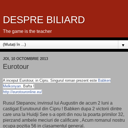
DESPRE BILIARD
The game is the teacher
▼
JOI, 10 OCTOMBRIE 2013
Eurotour
A inceput Eurotour, in Cipru. Singurul roman prezent este
Babken
Melkonyan
. Bafta !
http://eurotouronline.eu/
Rusul Stepanov, invinsul lui Augustin de acum 2 luni a
castigat Eurutourul din Cipru ! Babken dupa 2 victorii dintre
care una la Huidji See s-a oprit din nou la poarta primilor 32,
pierzand ambele meciuri de calificare , Acum romanul nostru
ocupa pozitia 56 in clasamentul general.