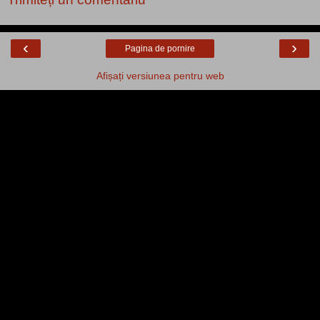
‹
›
Pagina de pornire
Afișați versiunea pentru web