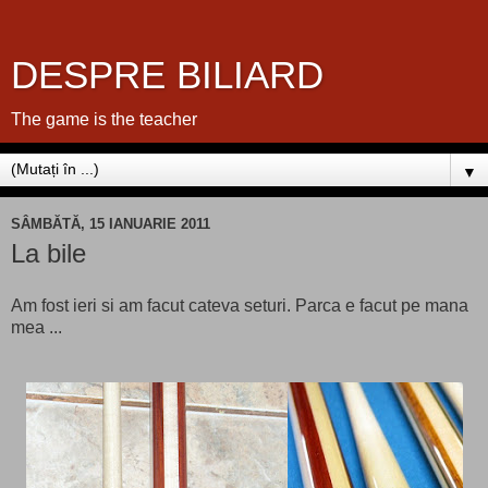
DESPRE BILIARD
The game is the teacher
▼
SÂMBĂTĂ, 15 IANUARIE 2011
La bile
Am fost ieri si am facut cateva seturi. Parca e facut pe mana
mea ...